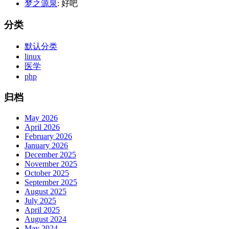
梦之源泉
: 好吧
分类
默认分类
linux
医学
php
归档
May 2026
April 2026
February 2026
January 2026
December 2025
November 2025
October 2025
September 2025
August 2025
July 2025
April 2025
August 2024
May 2024