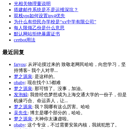
光相关物理量说明
搭建邮件系统是不是运维深坑？
双栈vps如何设置ipv4优先
为什么有些民办学校是“xx中学有限公司”
每人限领乙份是什么意思
默认网站拒绝暴露证书
certbot用法
最近回复
faryou
: 从评论摸过来的 致敬老网民哈哈，向您学习，坚
持博客~ 我个人对早...
梦之源泉
: 是这样的。
obaby
: 现在找个3.5都难
梦之源泉
: 那可惜了。没事，加油。
发泡鲸
: 我曾经也梦想成为上海交通大学的一份子，但是
机缘巧合、命运弄人，让...
梦之源泉
: 我？我哪有这么厉害。哈哈
吴先生
: 博主是哪个部分的，哈哈。
梦之源泉
: 大神你太谦虚啦。
obaby
: 这个专业，不过需要安装内核，我就犯愁了。