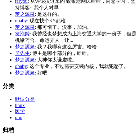
faryou
: 从评论摸过来的 致敬老网民哈哈，向您学习，坚
持博客~ 我个人对早...
梦之源泉
: 是这样的。
obaby
: 现在找个3.5都难
梦之源泉
: 那可惜了。没事，加油。
发泡鲸
: 我曾经也梦想成为上海交通大学的一份子，但是
机缘巧合、命运弄人，让...
梦之源泉
: 我？我哪有这么厉害。哈哈
吴先生
: 博主是哪个部分的，哈哈。
梦之源泉
: 大神你太谦虚啦。
obaby
: 这个专业，不过需要安装内核，我就犯愁了。
梦之源泉
: 好吧
分类
默认分类
linux
医学
php
归档