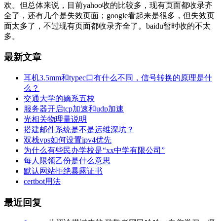
欢。但总体来说，目前yahoo收的比较多，现有页面都收录齐
全了，还有几个是失效页面；google看起来是很多，但失效页
面太多了，不过现有页面都收录齐全了。baidu暂时收的不太
多。
最新文章
耳机3.5mm和typec口有什么不同，信号转换的原理是什
么？
交通大学的嫡系五校
服务器开启tcp加速和udp加速
光相关物理量说明
搭建邮件系统是不是运维深坑？
双栈vps如何设置ipv4优先
为什么有些民办学校是“xx中学有限公司”
每人限领乙份是什么意思
默认网站拒绝暴露证书
certbot用法
最近回复