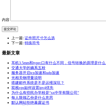
内容
提交评论
上一篇:
证件照尺寸怎么选
下一篇:
特殊符号
最新文章
耳机3.5mm和typec口有什么不同，信号转换的原理是什
交通大学的嫡系五校
服务器开启tcp加速和udp加速
光相关物理量说明
搭建邮件系统是不是运维深坑？
双栈vps如何设置ipv4优先
为什么有些民办学校是“xx中学有限公司”
每人限领乙份是什么意思
默认网站拒绝暴露证书