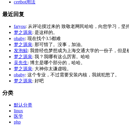
certbot用法
最近回复
faryou
: 从评论摸过来的 致敬老网民哈哈，向您学习，坚持博
梦之源泉
: 是这样的。
obaby
: 现在找个3.5都难
梦之源泉
: 那可惜了。没事，加油。
发泡鲸
: 我曾经也梦想成为上海交通大学的一份子，但是机
梦之源泉
: 我？我哪有这么厉害。哈哈
吴先生
: 博主是哪个部分的，哈哈。
梦之源泉
: 大神你太谦虚啦。
obaby
: 这个专业，不过需要安装内核，我就犯愁了。
梦之源泉
: 好吧
分类
默认分类
linux
医学
php