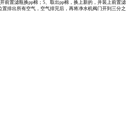
开前置滤瓶换pp棉；5、取出pp棉，换上新的，并装上前置滤
位置排出所有空气，空气排完后，再将净水机阀门开到三分之